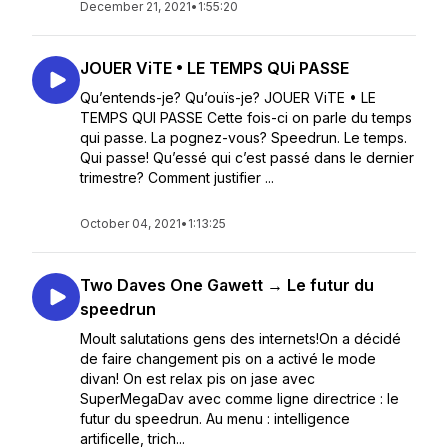
December 21, 2021
•
1:55:20
JOUER ViTE • LE TEMPS QUi PASSE
Qu’entends-je? Qu’ouïs-je? JOUER ViTE • LE
TEMPS QUI PASSE Cette fois-ci on parle du temps
qui passe. La pognez-vous? Speedrun. Le temps.
Qui passe! Qu’essé qui c’est passé dans le dernier
trimestre? Comment justifier ...
October 04, 2021
•
1:13:25
Two Daves One Gawett → Le futur du
speedrun
Moult salutations gens des internets!On a décidé
de faire changement pis on a activé le mode
divan! On est relax pis on jase avec
SuperMegaDav avec comme ligne directrice : le
futur du speedrun. Au menu : intelligence
artificelle, trich...