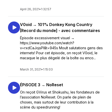
April 26, 2021
•
1:32:57
V0oid → 101% Donkey Kong Country
[Record du monde] - avec commentaires
Épisode excessivement visuel →
https://www.youtube.com/watch?
v=rxdCaJojsPI&t=945s Moult salutations gens des
internets! Pour cet épisode, on reçoit V0oid, le
macaque le plus dégelé de la boîte ou enco...
March 31, 2021
•
1:15:03
ÉPiSODE 3 → NoReset
On reçoit GVirus et Shokushu, les fondateurs de
l’association NoReset. On parle de plein de
choses, mais surtout de leur contribution à la
scène du speedrunning!