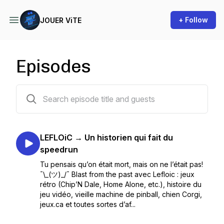
+ Follow
JOUER ViTE
Episodes
8 episodes
LEFLOiC → Un historien qui fait du
speedrun
Tu pensais qu’on était mort, mais on ne l’était pas!
¯\_(ツ)_/¯ Blast from the past avec Lefloic : jeux
rétro (Chip’N Dale, Home Alone, etc.), histoire du
jeu vidéo, vieille machine de pinball, chien Corgi,
jeux.ca et toutes sortes d’af...